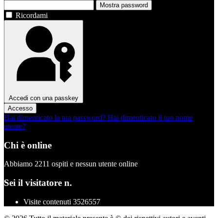
Mostra password
Ricordami
Accedi con una passkey
Accesso
Hai dimenticato la tua password?
Hai dimenticato il tuo nome
utente?
Chi è online
Abbiamo 2211 ospiti e nessun utente online
Sei il visitatore n.
Visite contenuti
3526557