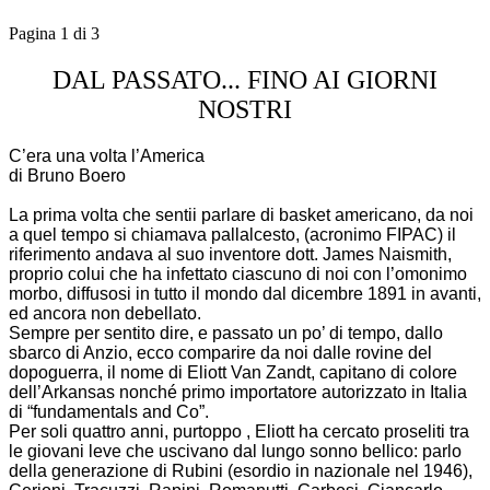
Pagina 1 di 3
DAL PASSATO... FINO AI GIORNI
NOST
RI
C’era una volta l’America
di Bruno Boero
La prima volta che sentii parlare di basket americano, da noi
a quel tempo si chiamava pallalcesto, (acronimo FIPAC) il
riferimento andava al suo inventore dott. James Naismith,
proprio colui che ha infettato ciascuno di noi con l’omonimo
morbo, diffusosi in tutto il mondo dal dicembre 1891 in avanti,
ed ancora non debellato.
Sempre per sentito dire, e passato un po’ di tempo, dallo
sbarco di Anzio, ecco comparire da noi dalle rovine del
dopoguerra, il nome di Eliott Van Zandt, capitano di colore
dell’Arkansas nonché primo importatore autorizzato in Italia
di “fundamentals and Co”.
Per soli quattro anni, purtoppo , Eliott ha cercato proseliti tra
le giovani leve che uscivano dal lungo sonno bellico: parlo
della generazione di Rubini (esordio in nazionale nel 1946),