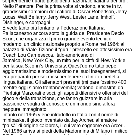
sorprendente quarto posto della nazionale italiana del prof.
Nello Paratore. Per la prima volta si vedono, anche in tv,
grandissimi campioni del calibro di Oscar Robertson, Jerry
Lucas, Walt Bellamy, Jerry West, Lester Lane, Imhoff,
Dishinger, e compagni.
E vede tanto più lontano la Federazione Italiana
Pallacanestro ancora sotto la guida del Presidente Decio
Scuri, che organizza il primo grande evento tecnico
moderno, un clinic nazionale proprio a Roma nel 1964: al
palazzo di Viale Tiziano il “guru” prescelto ed attesissimo era
Coach Lou Carnesecca, italo-americano di
Jamaica, New York City, un mito per la città di New York e
per la sua S.John’s University. Quest’uomo tutto pepe,
aggiornatissimo e modernissimo nei suoi insegnamenti, si
era preparato per sei mesi per tenere il clinic in perfetta
lingua italiana. Gli allenatori presenti (mi pare fossimo 400
mentre oggi siamo trentanovemila) vedono, dimostrati da
Pierluigi Marzorati e soci, gli aspetti difensivi e offensivi del
gioco e della transizione, che fanno guizzare in aria
passione e voglia di conoscere un mondo sino allora
neppure immaginato.
Intanto nel 1965 viene introdotto in Italia con il nome di
minibasket il gioco inventato da Jay Archer, allenatore
“paisà” di origine calabres, il cui vero cognome era Arceri.
Nel 1966 arriva ai piedi della Madonnina di Milano il mitico