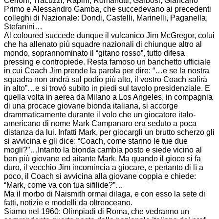
Cerioni, Tracuzzi, Rapini, Romanutti, Garbosi, Giancarlo
Primo e Alessandro Gamba, che succedevano ai precedenti
colleghi di Nazionale: Dondi, Castelli, Marinelli, Paganella,
Stefanini…
Al coloured succede dunque il vulcanico Jim McGregor, colui
che ha allenato più squadre nazionali di chiunque altro al
mondo, soprannominato il “gitano rosso”, tutto difesa
pressing e contropiede. Resta famoso un banchetto ufficiale
in cui Coach Jim prende la parola per dire: “…e se la nostra
squadra non andrà sul podio più alto, il vostro Coach salirà
in alto”…e si trovò subito in piedi sul tavolo presidenziale. E
quella volta in aerea da Milano a Los Angeles, in compagnia
di una procace giovane bionda italiana, si accorge
drammaticamente durante il volo che un giocatore italo-
americano di nome Mark Campanaro era seduto a poca
distanza da lui. Infatti Mark, per giocargli un brutto scherzo gli
si avvicina e gli dice: “Coach, come stanno le tue due
mogli?”…Intanto la bionda cambia posto e siede vicino al
ben più giovane ed aitante Mark. Ma quando il gioco si fa
duro, il vecchio Jim incomincia a giocare, e pertanto di lì a
poco, il Coach si avvicina alla giovane coppia e chiede:
“Mark, come va con tua sifilide?”…
Ma il morbo di Naismith ormai dilaga, e con esso la sete di
fatti, notizie e modelli da oltreoceano.
Siamo nel 1960: Olimpiadi di Roma, che vedranno un