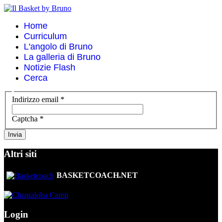
Home
Curriculum
L'angolo di Bruno
La galleria di Bruno
Notizie Flash
Cerca
Indirizzo email
*
Captcha
*
Invia
Altri siti
BASKETCOACH.NET
Login