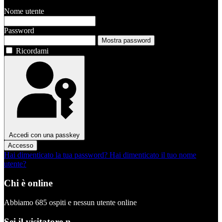
Nome utente
Password
Mostra password
Ricordami
Accedi con una passkey
Accesso
Hai dimenticato la tua password?
Hai dimenticato il tuo nome
utente?
Chi è online
Abbiamo 685 ospiti e nessun utente online
Sei il visitatore n.