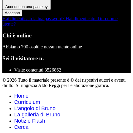
Accedi con una passkey
Accesso
Hai dimenticato la tua password?
Hai dimenticato il tuo nome
utente?
Chi è online
Abbiamo 790 ospiti e nessun utente online
Sei il visitatore n.
Visite contenuti
3526862
© 2026 Tutto il materiale presente è © dei rispettivi autori e aventi
diritto. Si ringrazia Aldo Reggi per l'elaborazione grafica.
Home
Curriculum
L'angolo di Bruno
La galleria di Bruno
Notizie Flash
Cerca