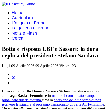
Home
Curriculum
L'angolo di Bruno
La galleria di Bruno
Notizie Flash
Cerca
Botta e risposta LBF e Sassari: la dura
replica del presidente Stefano Sardara
Luigi
09 Aprile 2026
09 Aprile 2026
Visite: 123
Il presidente della Dinamo Sassari Stefano Sardara
risponde
alla
Lega Basket Femminile
in
merito al comunicato stampa
pubblicato questa mattina
circa la
decisione del club sardo di non
iscrivere la squadra al prossimo campionato di Serie A1 Femminile
.
"
In merito alle considerazioni espresse nel comunicato diffuso oggi