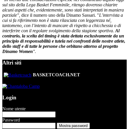
sul sito della Lega Basket Femminile, ritengo doveroso chiarire
alcuni aspetti che, evidentemente, sono stati interpretati in maniera
parziale",
dice il numero uno della Dinamo Sassari. "
L’intervista a
cui si fa riferimento non è stata rilasciata con leggerezza né,
tantomeno, con l’intento di mancare di rispetto a chicchessia o di
interferire con il regolare svolgimento della stagione sportiva.
Al
contrario, la scelta del timing è stata dettata esclusivamente da un
principio di responsabilità e tutela nei confronti delle nostre atlete,
dello staff e di tutte le persone che orbitano attorno al progetto
Dinamo Women
".
Altri siti
BASKETCOACH.NET
Login
Nome utente
Password
Mostra password