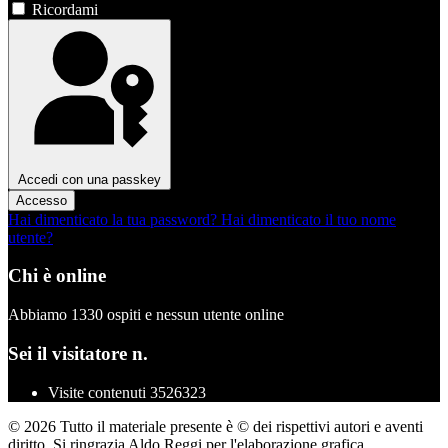
Ricordami
Accedi con una passkey
Accesso
Hai dimenticato la tua password?
Hai dimenticato il tuo nome
utente?
Chi è online
Abbiamo 1330 ospiti e nessun utente online
Sei il visitatore n.
Visite contenuti
3526323
© 2026 Tutto il materiale presente è © dei rispettivi autori e aventi
diritto. Si ringrazia Aldo Reggi per l'elaborazione grafica.