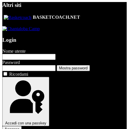
Altri siti
BASKETCOACH.NET
Login
Nome utente
Password
Mostra password
Ricordami
Accedi con una passkey