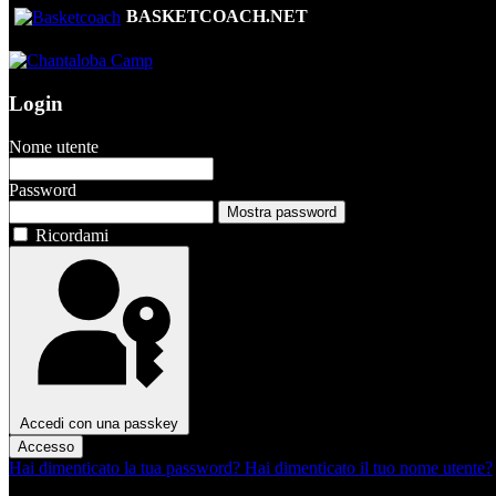
BASKETCOACH.NET
Login
Nome utente
Password
Mostra password
Ricordami
Accedi con una passkey
Accesso
Hai dimenticato la tua password?
Hai dimenticato il tuo nome utente?