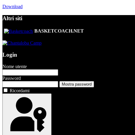
Download
Altri siti
BASKETCOACH.NET
Login
Nome utente
Password
Mostra password
Ricordami