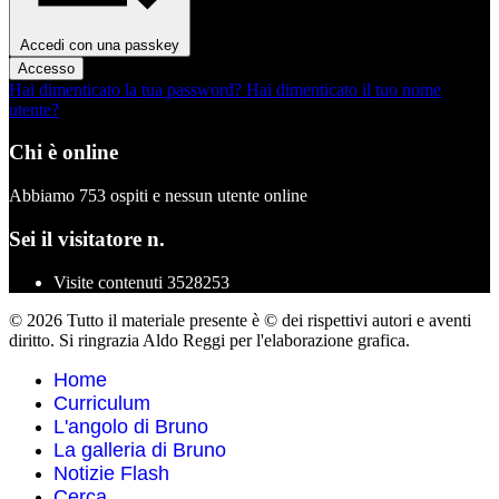
Accedi con una passkey
Accesso
Hai dimenticato la tua password?
Hai dimenticato il tuo nome
utente?
Chi è online
Abbiamo 753 ospiti e nessun utente online
Sei il visitatore n.
Visite contenuti
3528253
© 2026 Tutto il materiale presente è © dei rispettivi autori e aventi
diritto. Si ringrazia Aldo Reggi per l'elaborazione grafica.
Home
Curriculum
L'angolo di Bruno
La galleria di Bruno
Notizie Flash
Cerca