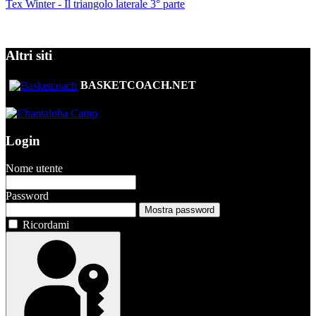
Tex Winter - Il triangolo laterale 3° parte
Altri siti
BASKETCOACH.NET
Login
Nome utente
Password
Mostra password
Ricordami